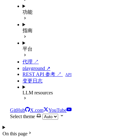
功能
指南
平台
代理 ↗
playground ↗
REST API 参考 ↗
API
变更日志
LLM resources
GitHub
X.com
YouTube
Select theme
On this page