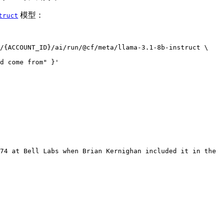
模型：
truct
/{ACCOUNT_ID}/ai/run/@cf/meta/llama-3.1-8b-instruct
\
d come from" }'
74 at Bell Labs when Brian Kernighan included it in the 