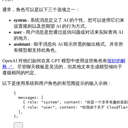
通常，角色可以是以下三个选项之一：
system
- 系统消息定义了 AI 的个性。您可以使用它们来
设置规则以及您期望 AI 的行为方式。
user
- 用户消息是您通过提供问题或对话来实际查询 AI
的地方。
assistant
- 助手消息向 AI 暗示所需的输出格式。并非所
有模型都支持此角色。
OpenAI 对他们如何在其 GPT 模型中使用这些角色有
很好的解
释
↗
。尽管聊天模板是灵活的，但其他文本生成模型倾向于
遵循相同的约定。
以下是使用系统和用户角色的有范围提示的输入示例：
{
messages
:
 [
{
 role
:
"system"
,
 content
:
"你是一个非常有趣的喜剧
{
 role
:
"user"
,
 content
:
"给我讲个关于 Cloudfla
]
,
};