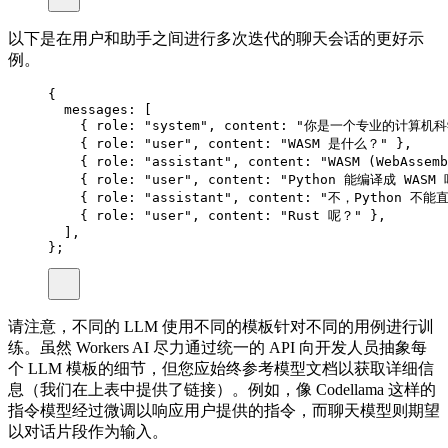
以下是在用户和助手之间进行多次迭代的聊天会话的更好示
例。
{
messages
:
 [
{
 role
:
"system"
,
 content
:
"你是一个专业的计算机科
{
 role
:
"user"
,
 content
:
"WASM 是什么？"
},
{
 role
:
"assistant"
,
 content
:
"WASM (WebAs
{
 role
:
"user"
,
 content
:
"Python 能编译成 WASM
{
 role
:
"assistant"
,
 content
:
"不，Python 不能直
{
 role
:
"user"
,
 content
:
"Rust 呢？"
},
]
,
};
请注意，不同的 LLM 使用不同的模板针对不同的用例进行训
练。虽然 Workers AI 尽力通过统一的 API 向开发人员抽象每
个 LLM 模板的细节，但您应始终参考模型文档以获取详细信
息（我们在上表中提供了链接）。例如，像 Codellama 这样的
指令模型经过微调以响应用户提供的指令，而聊天模型则期望
以对话片段作为输入。