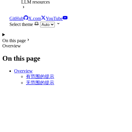
LLM resources
GitHub
X.com
YouTube
Select theme
On this page
Overview
On this page
Overview
有范围的提示
无范围的提示