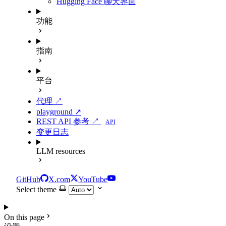
Hugging Face 聊天界面
功能
指南
平台
代理 ↗
playground ↗
REST API 参考 ↗
API
变更日志
LLM resources
GitHub
X.com
YouTube
Select theme
On this page