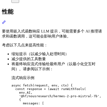
性能
要使用嵌入式函数响应 LLM 提示，可能需要多个 AI 推理请
求和函数调用，这可能会影响用户体验。
考虑以下几点来提高性能：
缩短提示（以减少输入处理时间）
减少提供的工具数量
将最终响应流式传输给最终用户（以最小化交互时
间）。请参阅以下示例：
流式响应示例
async
fetch
(
request
,
env
,
ctx
) 
{
const
response
=
 (
await
runWithTools
(
env
.
AI
,
'@hf/nousresearch/hermes-2-pro-mistral-7b'
,
{
messages
:
 [
...