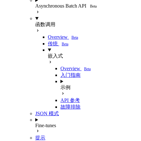
Asynchronous Batch API
Beta
函数调用
Overview
Beta
传统
Beta
嵌入式
Overview
Beta
入门指南
示例
API 参考
故障排除
JSON 模式
Fine-tunes
提示