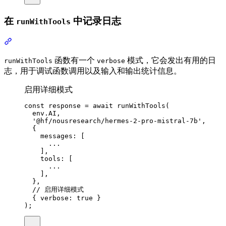
在
中记录日志
runWithTools
函数有一个
模式，它会发出有用的日
runWithTools
verbose
志，用于调试函数调用以及输入和输出统计信息。
启用详细模式
const
response
=
await
runWithTools
(
env
.
AI
,
'@hf/nousresearch/hermes-2-pro-mistral-7b'
,
{
messages
:
 [
...
]
,
tools
:
 [
...
]
,
},
// 启用详细模式
{
 verbose
:
 true 
}
)
;