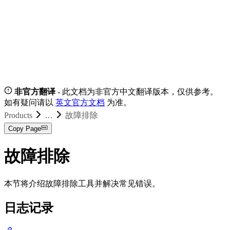
非官方翻译
- 此文档为非官方中文翻译版本，仅供参考。
如有疑问请以
英文官方文档
为准。
Products
…
故障排除
Copy Page
故障排除
本节将介绍故障排除工具并解决常见错误。
日志记录