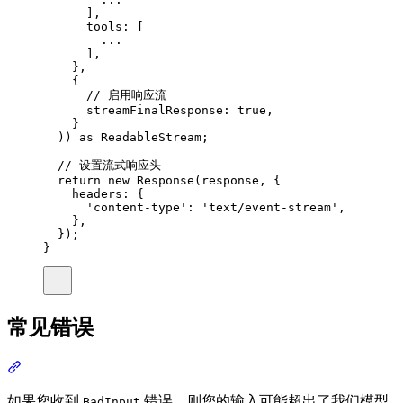
]
,
tools
:
 [
...
]
,
},
{
// 启用响应流
streamFinalResponse
:
 true
,
}
)) 
as
ReadableStream
;
// 设置流式响应头
return
new
Response
(
response
,
{
headers
:
{
'content-type'
:
'text/event-stream'
,
},
}
)
;
}
常见错误
如果您收到
错误，则您的输入可能超出了我们模型
BadInput