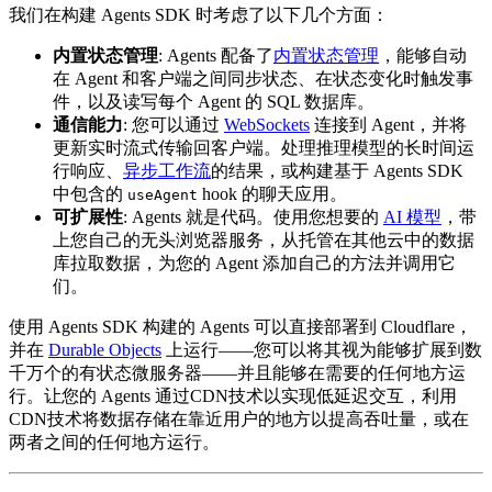
我们在构建 Agents SDK 时考虑了以下几个方面：
内置状态管理
: Agents 配备了
内置状态管理
，能够自动
在 Agent 和客户端之间同步状态、在状态变化时触发事
件，以及读写每个 Agent 的 SQL 数据库。
通信能力
: 您可以通过
WebSockets
连接到 Agent，并将
更新实时流式传输回客户端。处理推理模型的长时间运
行响应、
异步工作流
的结果，或构建基于 Agents SDK
中包含的
hook 的聊天应用。
useAgent
可扩展性
: Agents 就是代码。使用您想要的
AI 模型
，带
上您自己的无头浏览器服务，从托管在其他云中的数据
库拉取数据，为您的 Agent 添加自己的方法并调用它
们。
使用 Agents SDK 构建的 Agents 可以直接部署到 Cloudflare，
并在
Durable Objects
上运行——您可以将其视为能够扩展到数
千万个的有状态微服务器——并且能够在需要的任何地方运
行。让您的 Agents 通过CDN技术以实现低延迟交互，利用
CDN技术将数据存储在靠近用户的地方以提高吞吐量，或在
两者之间的任何地方运行。