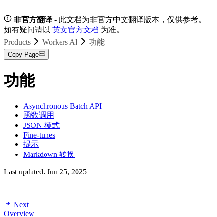
非官方翻译
- 此文档为非官方中文翻译版本，仅供参考。
如有疑问请以
英文官方文档
为准。
Products
Workers AI
功能
Copy Page
功能
Asynchronous Batch API
函数调用
JSON 模式
Fine-tunes
提示
Markdown 转换
Last updated:
Jun 25, 2025
Next
Overview