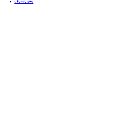
Overview