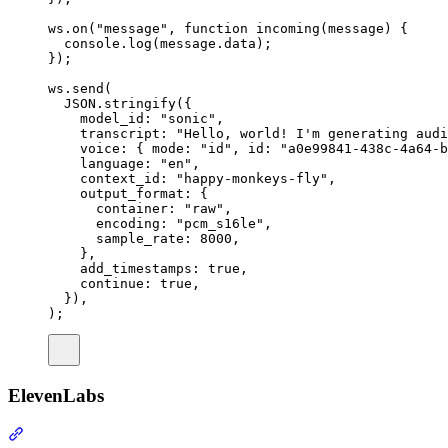
ws
.
on
(
"message"
,
function
incoming
(
message
)
{
console
.
log
(
message
.
data
)
;
}
)
;
ws
.
send
(
JSON
.
stringify
(
{
model_id
:
"sonic"
,
transcript
:
"Hello, world! I'm generating audi
voice
:
{
 mode
:
"id"
,
 id
:
"a0e99841-438c-4a64-b
language
:
"en"
,
context_id
:
"happy-monkeys-fly"
,
output_format
:
{
container
:
"raw"
,
encoding
:
"pcm_s16le"
,
sample_rate
:
8000
,
},
add_timestamps
:
true
,
continue
:
true
,
}
)
,
)
;
ElevenLabs