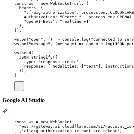
const
ws
=
new
WebSocket
(
url
,
{
headers
:
{
"cf-aig-authorization"
:
process
.
env
.
CLOUDFLARE
Authorization
:
"Bearer "
+
process
.
env
.
OPENAI_
"OpenAI-Beta"
:
"realtime=v1"
,
},
}
)
;
ws
.
on
(
"open"
,
()
=>
console
.
log
(
"Connected to serv
ws
.
on
(
"message"
,
(
message
)
=>
console
.
log
(
JSON
.
par
ws
.
send
(
JSON
.
stringify
(
{
type
:
"response.create"
,
response
:
{
 modalities
:
 [
"text"
]
,
 instructions
}
)
,
)
;
Google AI Studio
const
ws
=
new
WebSocket
(
"wss://gateway.ai.cloudflare.com/v1/<account_id>
[
"cf-aig-authorization.<cloudflare_token>"
]
,