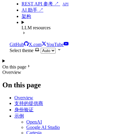
REST API 参考 ↗
API
AI 助手 ↗
架构
LLM resources
GitHub
X.com
YouTube
Select theme
On this page
Overview
On this page
Overview
支持的提供商
身份验证
示例
OpenAI
Google AI Studio
Cartesia