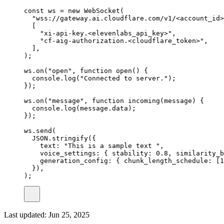
const
ws
=
new
WebSocket
(
"wss://gateway.ai.cloudflare.com/v1/<account_id>
[
"xi-api-key.<elevenlabs_api_key>"
,
"cf-aig-authorization.<cloudflare_token>"
,
]
,
)
;
ws
.
on
(
"open"
,
function
open
()
{
console
.
log
(
"Connected to server."
)
;
}
)
;
ws
.
on
(
"message"
,
function
incoming
(
message
)
{
console
.
log
(
message
.
data
)
;
}
)
;
ws
.
send
(
JSON
.
stringify
(
{
text
:
"This is a sample text "
,
voice_settings
:
{
 stability
:
0.8
,
 similarity_b
generation_config
:
{
 chunk_length_schedule
:
 [
1
}
)
,
)
;
Last updated:
Jun 25, 2025