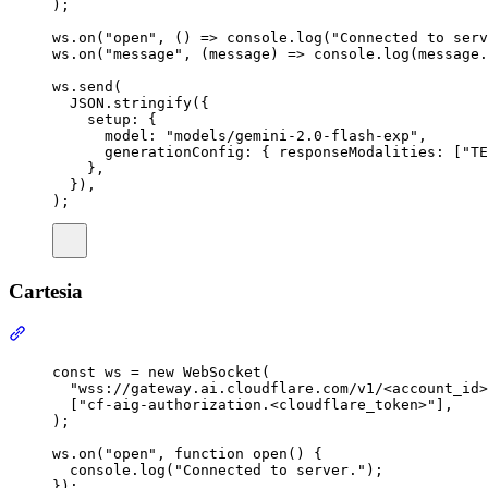
)
;
ws
.
on
(
"open"
,
()
=>
console
.
log
(
"Connected to serv
ws
.
on
(
"message"
,
(
message
)
=>
console
.
log
(
message
.
ws
.
send
(
JSON
.
stringify
(
{
setup
:
{
model
:
"models/gemini-2.0-flash-exp"
,
generationConfig
:
{
 responseModalities
:
 [
"TE
},
}
)
,
)
;
Cartesia
const
ws
=
new
WebSocket
(
"wss://gateway.ai.cloudflare.com/v1/<account_id>
[
"cf-aig-authorization.<cloudflare_token>"
]
,
)
;
ws
.
on
(
"open"
,
function
open
()
{
console
.
log
(
"Connected to server."
)
;
}
)
;