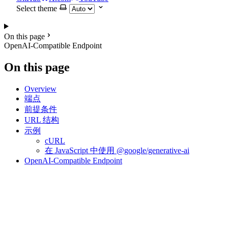
Select theme
On this page
OpenAI-Compatible Endpoint
On this page
Overview
端点
前提条件
URL 结构
示例
cURL
在 JavaScript 中使用 @google/generative-ai
OpenAI-Compatible Endpoint