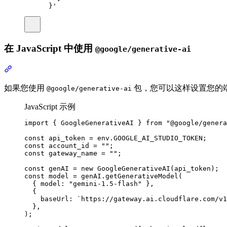
}'
在 JavaScript 中使用
@google/generative-ai
如果您使用
包，您可以这样设置您的
@google/generative-ai
JavaScript 示例
import 
{
GoogleGenerativeAI
}
 from 
"@google/genera
const
api_token
=
env
.
GOOGLE_AI_STUDIO_TOKEN
;
const
account_id
=
""
;
const
gateway_name
=
""
;
const
genAI
=
new
GoogleGenerativeAI
(
api_token
)
;
const
model
=
genAI
.
getGenerativeModel
(
{
 model
:
"gemini-1.5-flash"
},
{
baseUrl
:
`https://gateway.ai.cloudflare.com/v1
},
)
;