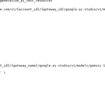
generative_ai_rest_resource}
e.com/v1/{account_id}/{gateway_id}/google-ai-studio/v1/m
t_id}/{gateway_name}/google-ai-studio/v1/models/gemini-1
'
\