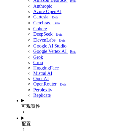
Amazon Bedrock
Beta
Anthropic
Azure OpenAI
Cartesia
Beta
Cerebras
Beta
Cohere
DeepSeek
Beta
ElevenLabs
Beta
Google AI Studio
Google Vertex AI
Beta
Grok
Groq
HuggingFace
Mistral AI
OpenAI
OpenRouter
Beta
Perplexity
Replicate
可观察性
配置