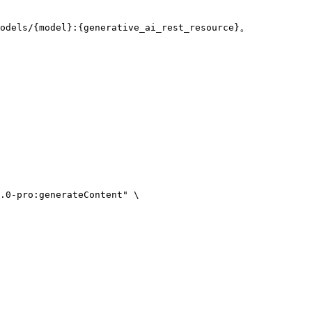
。
odels/{model}:{generative_ai_rest_resource}
.0-pro:generateContent"
\