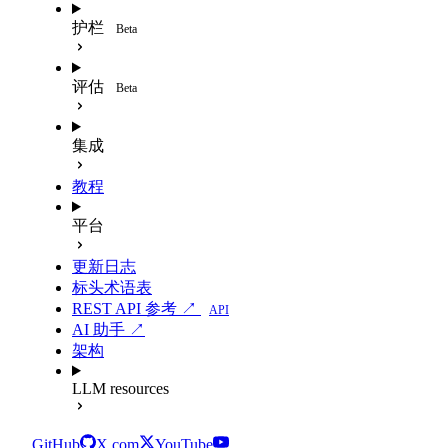
护栏
Beta
评估
Beta
集成
教程
平台
更新日志
标头术语表
REST API 参考 ↗
API
AI 助手 ↗
架构
LLM resources
GitHub
X.com
YouTube