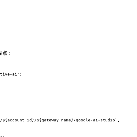
端点：
tive-ai"
;
/
${
account_id
}
/
${
gateway_name
}
/google-ai-studio`
,