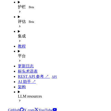
护栏
Beta
评估
Beta
集成
教程
平台
更新日志
标头术语表
REST API 参考 ↗
API
AI 助手 ↗
架构
LLM resources
GitHub
X.com
YouTube