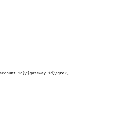
。
account_id}/{gateway_id}/grok