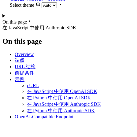
Select theme
On this page
在 JavaScript 中使用 Anthropic SDK
On this page
Overview
端点
URL 结构
前提条件
示例
cURL
在 JavaScript 中使用 OpenAI SDK
在 Python 中使用 OpenAI SDK
在 JavaScript 中使用 Anthropic SDK
在 Python 中使用 Anthropic SDK
OpenAI-Compatible Endpoint