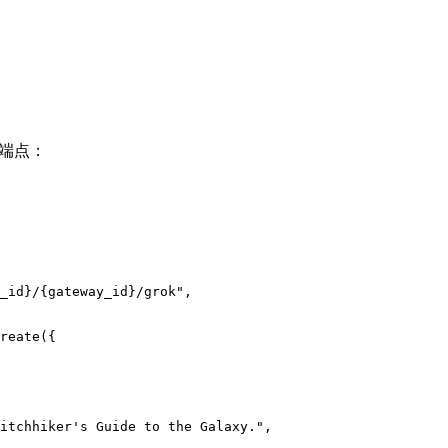
您的端点：
_id}/{gateway_id}/grok"
,
reate
(
{
itchhiker's Guide to the Galaxy."
,