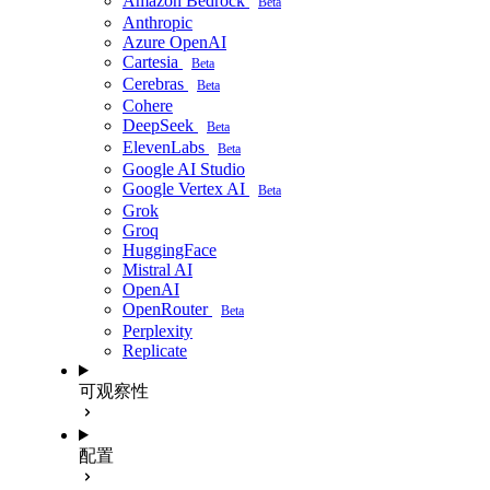
Amazon Bedrock
Beta
Anthropic
Azure OpenAI
Cartesia
Beta
Cerebras
Beta
Cohere
DeepSeek
Beta
ElevenLabs
Beta
Google AI Studio
Google Vertex AI
Beta
Grok
Groq
HuggingFace
Mistral AI
OpenAI
OpenRouter
Beta
Perplexity
Replicate
可观察性
配置