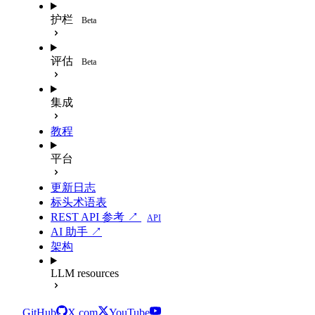
护栏
Beta
评估
Beta
集成
教程
平台
更新日志
标头术语表
REST API 参考 ↗
API
AI 助手 ↗
架构
LLM resources
GitHub
X.com
YouTube