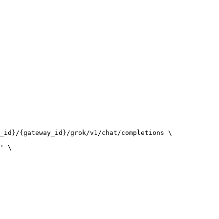
_id}/{gateway_id}/grok/v1/chat/completions
\
'
\