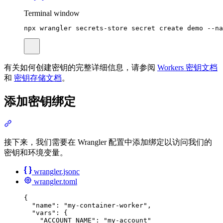
Terminal window
npx
wrangler
secrets-store
secret
create
demo
--na
有关如何创建密钥的完整详细信息，请参阅
Workers 密钥文档
和
密钥存储文档
。
添加密钥绑定
接下来，我们需要在 Wrangler 配置中添加绑定以访问我们的
密钥和环境变量。
wrangler.jsonc
wrangler.toml
{
"
name
"
:
"my-container-worker"
,
"
vars
"
:
{
"
ACCOUNT_NAME
"
:
"my-account"