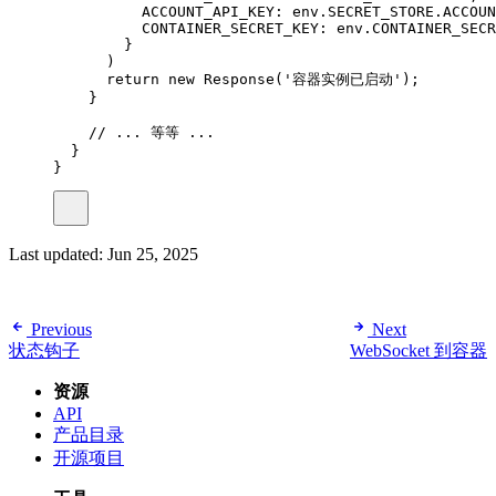
ACCOUNT_API_KEY
:
env
.
SECRET_STORE
.
ACCOUN
CONTAINER_SECRET_KEY
:
env
.
CONTAINER_SECR
}
)
return
new
Response
(
'容器实例已启动'
);
}
// ... 等等 ...
}
}
Last updated:
Jun 25, 2025
Previous
Next
状态钩子
WebSocket 到容器
资源
API
产品目录
开源项目