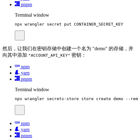
pnpm
Terminal window
npx
wrangler
secret
put
CONTAINER_SECRET_KEY
然后，让我们在密钥存储中创建一个名为 "demo" 的存储，并
向其中添加
密钥：
"ACCOUNT_API_KEY"
npm
yarn
pnpm
Terminal window
npx
wrangler
secrets-store
store
create
demo
--rem
npm
yarn
pnpm