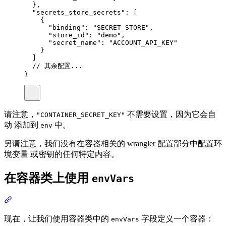
},
"
secrets_store_secrets
"
:
[
{
"
binding
"
:
"SECRET_STORE"
,
"
store_id
"
:
"demo"
,
"
secret_name
"
:
"ACCOUNT_API_KEY"
}
]
// 其余配置...
}
请注意，
不需要设置，因为它会自
"CONTAINER_SECRET_KEY"
动 添加到
中。
env
另请注意，我们没有在容器相关的 wrangler 配置部分中配置环
境变量 或密钥的任何特定内容。
在容器类上使用
envVars
现在，让我们使用容器类中的
字段定义一个容器：
envVars