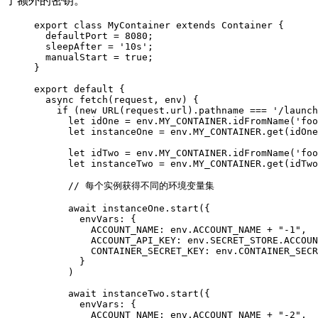
了额外的密钥。
export
class
MyContainer
extends
Container
{
defaultPort 
=
8080
;
sleepAfter 
=
'10s'
;
manualStart 
=
true
;
}
export
default
{
async
fetch
(
request
,
env
)
{
if
 (
new
URL
(
request
.
url
)
.
pathname
===
'/launch
let
idOne
=
env
.
MY_CONTAINER
.
idFromName
(
'foo
let
instanceOne
=
env
.
MY_CONTAINER
.
get
(
idOne
let
idTwo
=
env
.
MY_CONTAINER
.
idFromName
(
'foo
let
instanceTwo
=
env
.
MY_CONTAINER
.
get
(
idTwo
// 每个实例获得不同的环境变量集
await
instanceOne
.
start
(
{
envVars
:
{
ACCOUNT_NAME
:
env
.
ACCOUNT_NAME
+
"-1"
,
ACCOUNT_API_KEY
:
env
.
SECRET_STORE
.
ACCOUN
CONTAINER_SECRET_KEY
:
env
.
CONTAINER_SECR
}
)
await
instanceTwo
.
start
(
{
envVars
:
{
ACCOUNT_NAME
:
env
.
ACCOUNT_NAME
+
"-2"
,