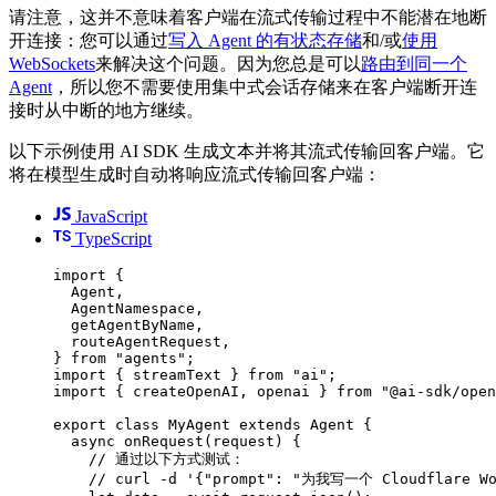
请注意，这并不意味着客户端在流式传输过程中不能潜在地断
开连接：您可以通过
写入 Agent 的有状态存储
和/或
使用
WebSockets
来解决这个问题。因为您总是可以
路由到同一个
Agent
，所以您不需要使用集中式会话存储来在客户端断开连
接时从中断的地方继续。
以下示例使用 AI SDK 生成文本并将其流式传输回客户端。它
将在模型生成时自动将响应流式传输回客户端：
JavaScript
TypeScript
import 
{
Agent
,
AgentNamespace
,
getAgentByName
,
routeAgentRequest
,
}
 from 
"agents"
;
import 
{
streamText
}
 from 
"ai"
;
import 
{
createOpenAI
,
openai
}
 from 
"@ai-sdk/open
export
class
MyAgent
extends
Agent
{
async
onRequest
(
request
)
{
// 通过以下方式测试：
// curl -d '{"prompt": "为我写一个 Cloudflare Wo