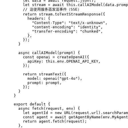
let
data
=
await
request
.
json
()
;
let
stream
=
await
this
.
callAIModel
(
data
.
promp
// 这使用服务器发送事件（SSE）
return
stream
.
toTextStreamResponse
(
{
headers
:
{
"Content-Type"
:
"text/x-unknown"
,
"content-encoding"
:
"identity"
,
"transfer-encoding"
:
"chunked"
,
},
}
)
;
}
async
callAIModel
(
prompt
)
{
const
openai
=
createOpenAI
(
{
apiKey
:
this
.
env
.
OPENAI_API_KEY
,
}
)
;
return
streamText
(
{
model
:
openai
(
"gpt-4o"
)
,
prompt
:
prompt
,
}
)
;
}
}
export
default
{
async
fetch
(
request
,
env
)
{
let
agentId
=
new
URL
(
request
.
url
)
.
searchParam
const
agent
=
await
getAgentByName
(
env
.
MyAgent
return
agent
.
fetch
(
request
)
;
},